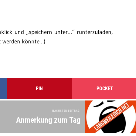
tsklick und „speichern unter…“ runterzuladen,
gt werden könnte…)
PIN
POCKET
NÄCHSTER BEITRAG:
Anmerkung zum Tag