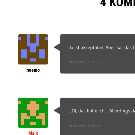
4 KOM
Ja ist akzeptabel. Aber hat das
08.11.2006, 21:00 Uhr
noemo
LOl, das hoffe ich… Allerdings d
08.11.2006, 22:36 Uhr
Maik