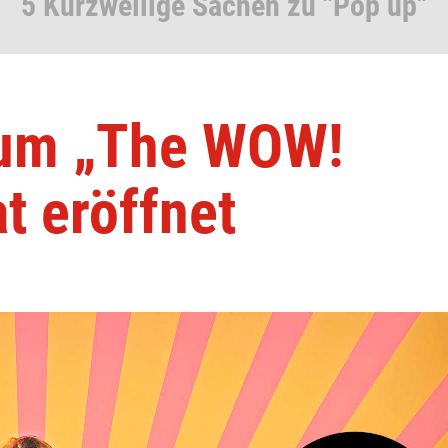
5 Kurzweilige Sachen zu "Pop up"
um „The WOW!
at eröffnet