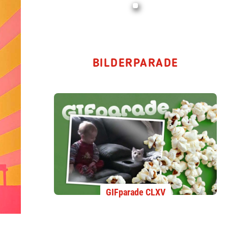
BILDERPARADE
GIFparade CLXV