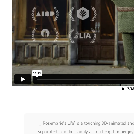
„‚Rosemarie’s Life‘ is a touching 3D-animated sho
separated from her family as a little girl to her j