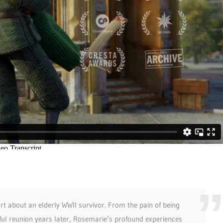
rt about an elderly WWII survivor. From the pain of being
oyful reunion years later, Rosemarie’s profound experiences