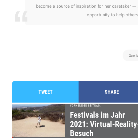
become a source of inspiration for her caretaker — 
opportunity to help other
Quell
TWEET
SHARE
VORHERIGER BEITRAG:
Festivals im Jahr
2021: Virtual-Reality
Besuch