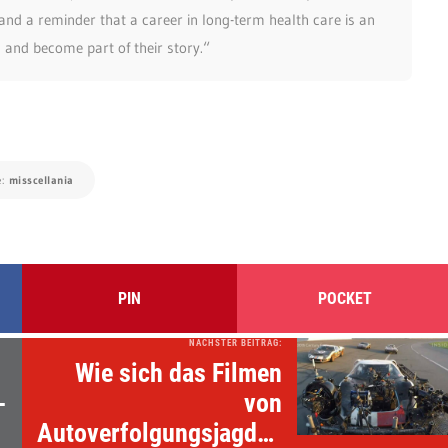
and a reminder that a career in long-term health care is an
s and become part of their story.“
e:
misscellania
PIN
POCKET
NÄCHSTER BEITRAG:
Wie sich das Filmen
-
von
Autoverfolgungsjagden