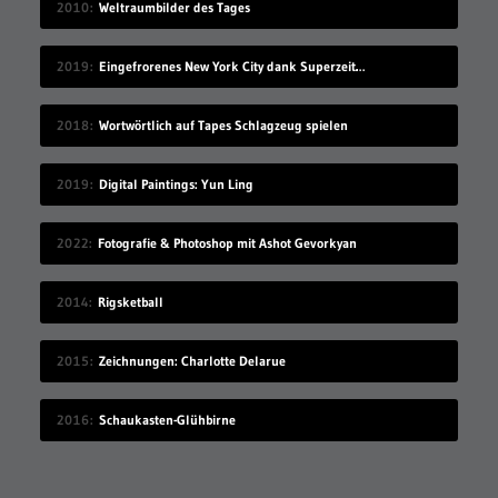
2010
Weltraumbilder des Tages
2019
Eingefrorenes New York City dank Superzeitlupe
2018
Wortwörtlich auf Tapes Schlagzeug spielen
2019
Digital Paintings: Yun Ling
2022
Fotografie & Photoshop mit Ashot Gevorkyan
2014
Rigsketball
2015
Zeichnungen: Charlotte Delarue
2016
Schaukasten-Glühbirne