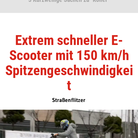
Extrem schneller E-
Scooter mit 150 km/h
Spitzengeschwindigkei
t
Straßenflitzer