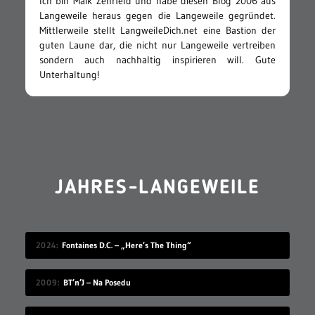
Ich bin Maik Zehrfeld und habe diesen Blog 2006 aus
Langeweile heraus gegen die Langeweile gegründet.
Mittlerweile stellt LangweileDich.net eine Bastion der
guten Laune dar, die nicht nur Langeweile vertreiben
sondern auch nachhaltig inspirieren will. Gute
Unterhaltung!
JAHRES-LANGEWEILE
2024
Fontaines D.C. – „Here’s The Thing“
2009
BT’n’J – Na Posedu