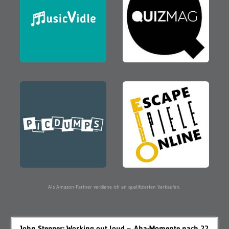
Als Amazon-Partner verdiene ich an qualifizierten Verkäufen.
John Stepper: Working out loud – Aha-Momente nach 22