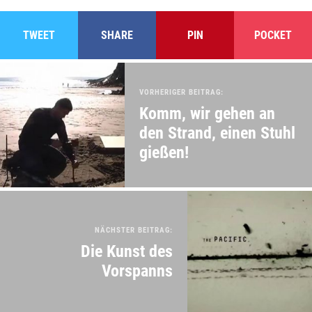
TWEET
SHARE
PIN
POCKET
VORHERIGER BEITRAG:
Komm, wir gehen an
den Strand, einen Stuhl
gießen!
NÄCHSTER BEITRAG:
Die Kunst des
Vorspanns