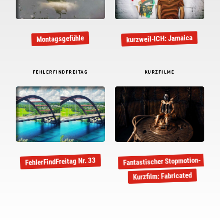
kurzweil-ICH: Jamaica
Montagsgefühle
FEHLERFINDFREITAG
KURZFILME
Fantastischer Stopmotion-
FehlerFindFreitag Nr. 33
Kurzfilm: Fabricated