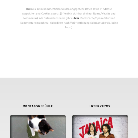
Hinweis:
Beim Kommentieren werden angegebene Daten sowie IP-Adresse
gespeichert und Cookies gesetzt (öffentlich sichtbar sind nur Name, Website und
Kommentar). Alle Datenschutz-Infos gibt es
hier
. Dank Cache/Spam-Filter sind
Kommentare manchmal nicht direkt nach Veröffentlichung sichtbar (aber da, keine
Angst).
MONTAGSGEFÜHLE
INTERVIEWS