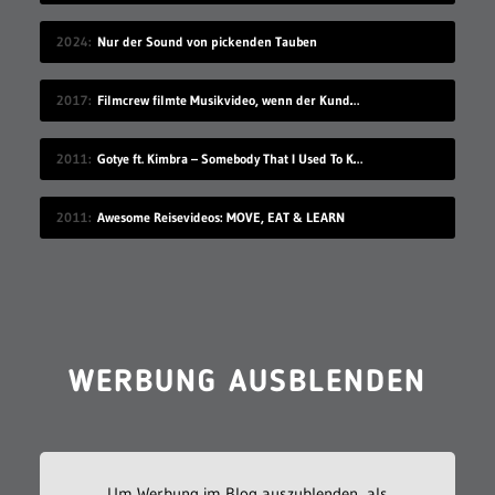
2024
Nur der Sound von pickenden Tauben
2017
Filmcrew filmte Musikvideo, wenn der Kunde grad nicht hingeschaut hat
2011
Gotye ft. Kimbra – Somebody That I Used To Know
2011
Awesome Reisevideos: MOVE, EAT & LEARN
WERBUNG AUSBLENDEN
Um Werbung im Blog auszublenden, als