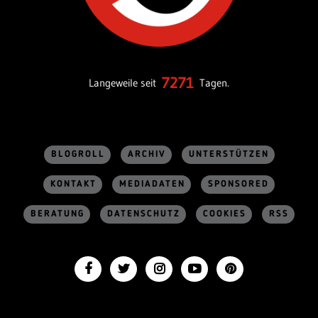
7271
Langeweile seit
Tagen.
BLOGROLL
ARCHIV
UNTERSTÜTZEN
KONTAKT
MEDIADATEN
SPONSORED
BERATUNG
DATENSCHUTZ
COOKIES
RSS