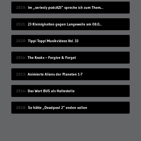
2019
Im „seriesly podcAZt“ spreche ich zum Thema „Algorithmus“
2021
23 Kleinigkeiten gegen Langeweile am 08.08.2021
2020
Tippi Toppi Musikvideos Vol. 33
2014
The Kooks – Forgive & Forget
2013
Animierte Aliens der Planeten 1-7
2014
Das Wort BUS als Haltestelle
2018
So hätte „Deadpool 2“ enden sollen