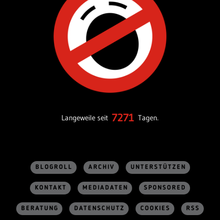
7271
Langeweile seit
Tagen.
BLOGROLL
ARCHIV
UNTERSTÜTZEN
KONTAKT
MEDIADATEN
SPONSORED
BERATUNG
DATENSCHUTZ
COOKIES
RSS