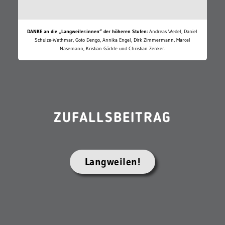
DANKE an die „Langweiler:innen“ der höheren Stufen:
Andreas Wedel, Daniel
Schulze-Wethmar, Goto Dengo, Annika Engel, Dirk Zimmermann, Marcel
Nasemann, Kristian Gäckle und Christian Zenker.
ZUFALLSBEITRAG
Langweilen!