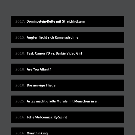
2017
Dominostein-Kette mit Streichhölzern
2015
Angler fischt sich Kameradrohne
2010
Test: Canon 7D vs. Barbie Video Girl
2018
Are You Albert?
2010
Die nervige Fliege
2025
Artez macht große Murals mit Menschen in akrobatischen Posen
2016
Tolle Webcomics: Ry-Spirit
2016
Overthinking