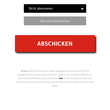
Abo ohne Kommentar
Hinweis:
Beim Kommentieren werden angegebene Daten sowie IP-Adresse
gespeichert und Cookies gesetzt (öffentlich sichtbar sind nur Name, Website und
Kommentar). Alle Datenschutz-Infos gibt es
hier
. Dank Cache/Spam-Filter sind
Kommentare manchmal nicht direkt nach Veröffentlichung sichtbar (aber da, keine
Angst).