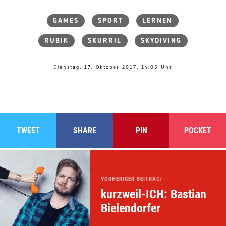
GAMES
SPORT
LERNEN
RUBIK
SKURRIL
SKYDIVING
Dienstag, 17. Oktober 2017, 14:05 Uhr
TWEET
SHARE
PIN
POCKET
VORHERIGER BEITRAG:
kurzweil-ICH: Bastian
Bielendorfer