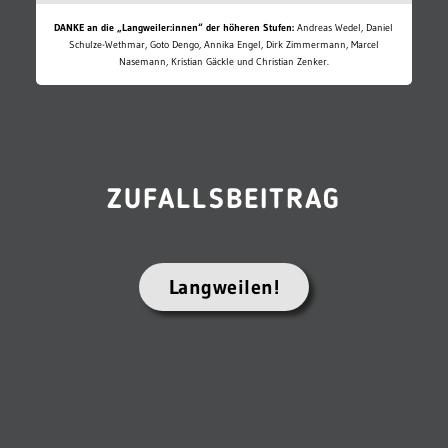
DANKE an die „Langweiler:innen“ der höheren Stufen:
Andreas Wedel, Daniel
Schulze-Wethmar, Goto Dengo, Annika Engel, Dirk Zimmermann, Marcel
Nasemann, Kristian Gäckle und Christian Zenker.
ZUFALLSBEITRAG
Langweilen!