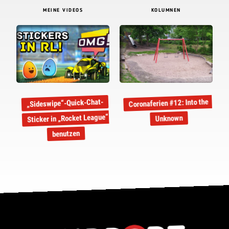
MEINE VIDEOS
KOLUMNEN
Coronaferien #12: Into the
„Sideswipe“-Quick-Chat-
Sticker in „Rocket League“
Unknown
benutzen