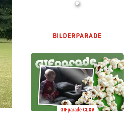
BILDERPARADE
GIFparade CLXV