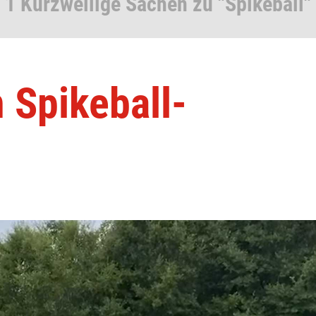
1 Kurzweilige Sachen zu "Spikeball"
 Spikeball-