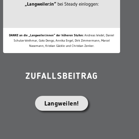
„Langweiler:in“
bei Steady einloggen:
DANKE an die „Langweiler:innen“ der höheren Stufen:
Andreas Wedel, Daniel
Schulze-Wethmar, Goto Dengo, Annika Engel, Dirk Zimmermann, Marcel
Nasemann, Kristian Gäckle und Christian Zenker.
ZUFALLSBEITRAG
Langweilen!