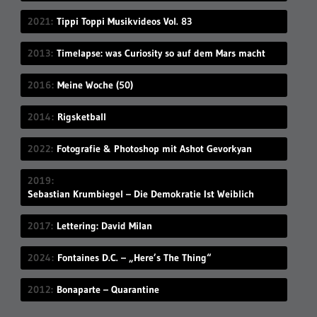
2021
Tippi Toppi Musikvideos Vol. 83
2013
Timelapse: was Curiosity so auf dem Mars macht
2016
Meine Woche (50)
2014
Rigsketball
2022
Fotografie & Photoshop mit Ashot Gevorkyan
2019
Sebastian Krumbiegel – Die Demokratie Ist Weiblich
2017
Lettering: David Milan
2024
Fontaines D.C. – „Here’s The Thing“
2012
Bonaparte – Quarantine