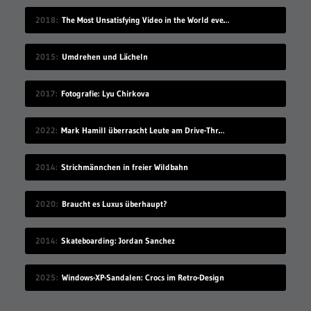
2018
The Most Unsatisfying Video in the World ever made – part 2
2015
Umdrehen und Lächeln
2017
Fotografie: Lyu Chirkova
2022
Mark Hamill überrascht Leute am Drive-Thru-Schalter
2014
Strichmännchen in freier Wildbahn
2020
Braucht es Luxus überhaupt?
2014
Skateboarding: Jordan Sanchez
2025
Windows-XP-Sandalen: Crocs im Retro-Design