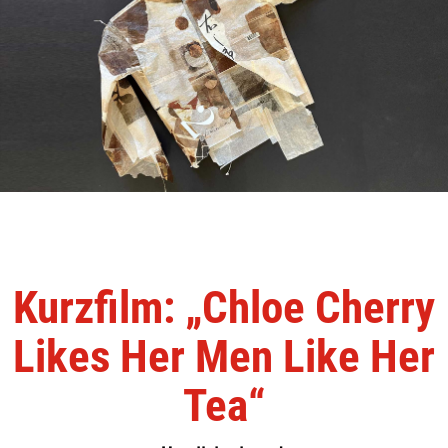
Kurzfilm: „Chloe Cherry
Likes Her Men Like Her
Tea“