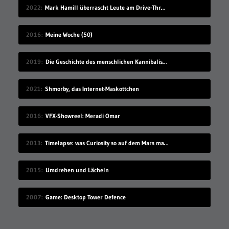
2022
Mark Hamill überrascht Leute am Drive-Thru-Schalter
2016
Meine Woche (50)
2019
Die Geschichte des menschlichen Kannibalismus
2021
Shmorby, das Internet-Maskottchen
2016
VFX-Showreel: Meradi Omar
2013
Timelapse: was Curiosity so auf dem Mars macht
2015
Umdrehen und Lächeln
2007
Game: Desktop Tower Defence