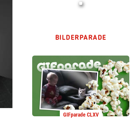
BILDERPARADE
GIFparade CLXV