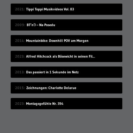
2021
Tippi Toppi Musikvideos Vol. 83
2009
BT’n’J – Na Posedu
2014
Mountainbike: Downhill POV am Morgen
2023
Alfred Hitchcock als Bösewicht in seinen Filmen
2013
Das passiert in 1 Sekunde im Netz
2015
Zeichnungen: Charlotte Delarue
2023
Montagsgefühle Nr. 394