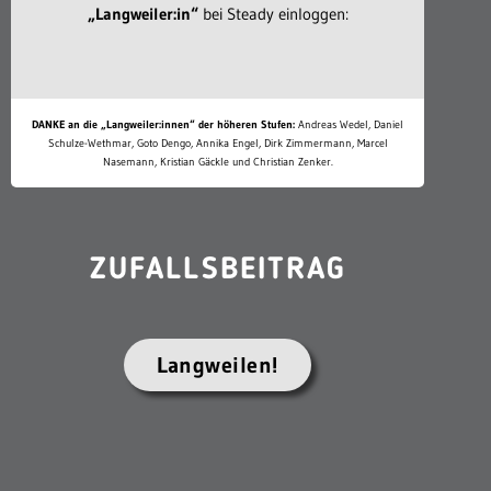
„Langweiler:in“
bei Steady einloggen:
DANKE an die „Langweiler:innen“ der höheren Stufen:
Andreas Wedel, Daniel
Schulze-Wethmar, Goto Dengo, Annika Engel, Dirk Zimmermann, Marcel
Nasemann, Kristian Gäckle und Christian Zenker.
ZUFALLSBEITRAG
Langweilen!