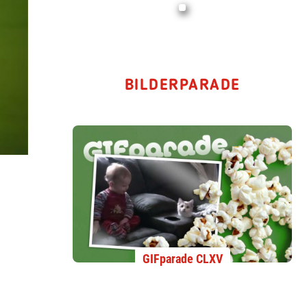
BILDERPARADE
GIFparade CLXV