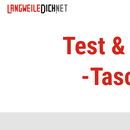
Test &
-Tas