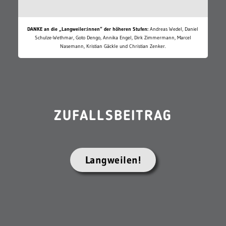
DANKE an die „Langweiler:innen“ der höheren Stufen:
Andreas Wedel, Daniel
Schulze-Wethmar, Goto Dengo, Annika Engel, Dirk Zimmermann, Marcel
Nasemann, Kristian Gäckle und Christian Zenker.
ZUFALLSBEITRAG
Langweilen!