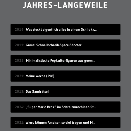
JAHRES-LANGEWEILE
2019
Was steckt eigentlich alles in einem Schildkrötenpanzer?
2011
Game: Schnellschreib-Space-Shooter
2025
Minimalistische Popkulturfiguren aus geometrischen Formen
2021
Meine Woche (298)
2013
Das Sandrätsel
2024
„Super Mario Bros.“ im Schreibmaschinen-Stil spielen
2021
Wieso können Ameisen so viel tragen und Menschen nicht?