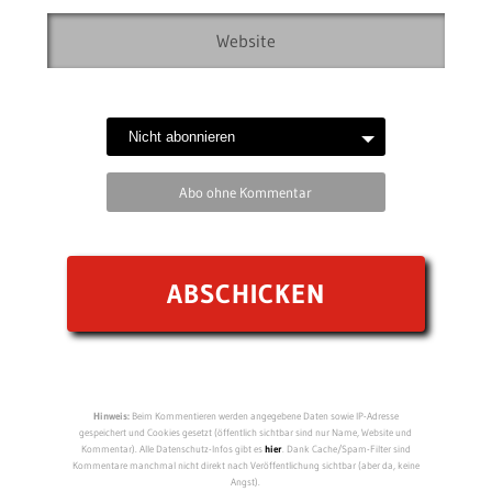
Abo ohne Kommentar
Hinweis:
Beim Kommentieren werden angegebene Daten sowie IP-Adresse
gespeichert und Cookies gesetzt (öffentlich sichtbar sind nur Name, Website und
Kommentar). Alle Datenschutz-Infos gibt es
hier
. Dank Cache/Spam-Filter sind
Kommentare manchmal nicht direkt nach Veröffentlichung sichtbar (aber da, keine
Angst).