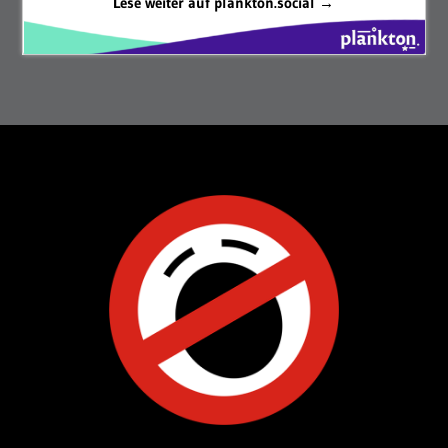
Lese weiter auf plankton.social →