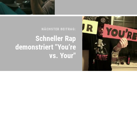
NÄCHSTER BEITRAG:
Schneller Rap
demonstriert "You’re
vs. Your"