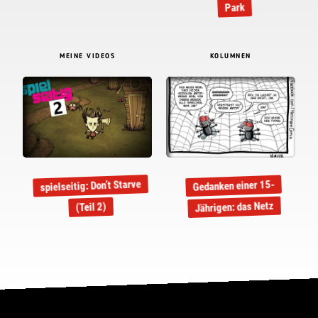
Park
MEINE VIDEOS
KOLUMNEN
spielseitig: Don’t Starve
Gedanken einer 15-
Jährigen: das Netz
(Teil 2)