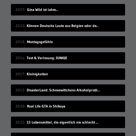
2007
Gina Wild ist lahm…
2023
Können Deutsche Leute aus Belgien oder den Niederlanden verstehen?
2018
Montagsgefühle
2014
Test & Verlosung: JUNIQE
2017
Kleinigkeiten
2012
DisasterLand: Schneewittchens Alkoholproblem
2020
Real Life GTA in Shibuya
2022
15 Lebensmittel, die eigentlich nie schlecht werden