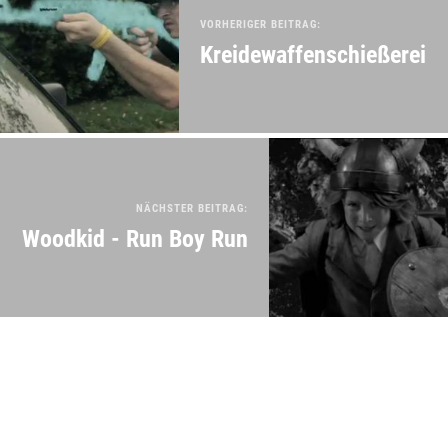
VORHERIGER BEITRAG:
Kreidewaffenschießerei
NÄCHSTER BEITRAG:
Woodkid - Run Boy Run