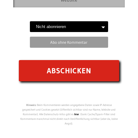
Abo ohne Kommentar
Hinweis:
Beim Kommentieren werden angegebene Daten sowie IP-Adresse
gespeichert und Cookies gesetzt (öffentlich sichtbar sind nur Name, Website und
Kommentar). Alle Datenschutz-Infos gibt es
hier
. Dank Cache/Spam-Filter sind
Kommentare manchmal nicht direkt nach Veröffentlichung sichtbar (aber da, keine
Angst).