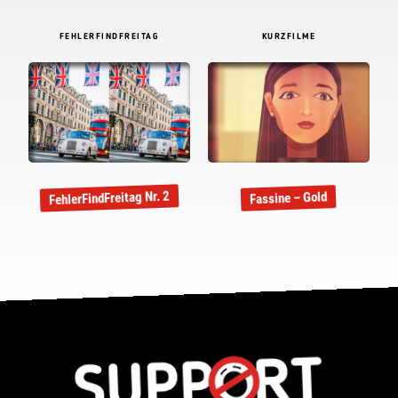
FEHLERFINDFREITAG
KURZFILME
FehlerFindFreitag Nr. 2
Fassine – Gold