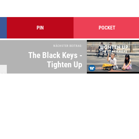
PIN
POCKET
NÄCHSTER BEITRAG:
The Black Keys -
Tighten Up