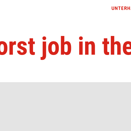
UNTERH
rst job in th