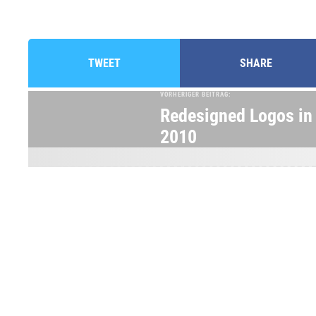
TWEET
SHARE
VORHERIGER BEITRAG:
Redesigned Logos in
2010