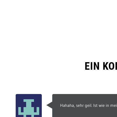
EIN K
Hahaha, sehr geil. Ist wie in m