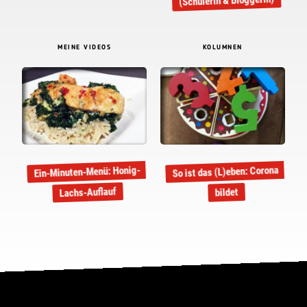
(Schülerin & Bloggerin)
MEINE VIDEOS
KOLUMNEN
Ein-Minuten-Menü: Honig-
So ist das (L)eben: Corona
Lachs-Auflauf
bildet