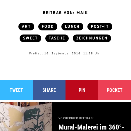
BEITRAG VON: MAIK
ART
FOOD
LUNCH
POST-IT
SWEET
TASCHE
ZEICHNUNGEN
Freitag, 16. September 2016, 11:58 Uhr
TWEET
SHARE
PIN
POCKET
VORHERIGER BEITRAG:
Mural-Malerei im 360°-