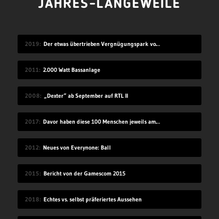
JAHRES-LANGEWEILE
2019
Der etwas übertrieben Vergnügungspark von Black Sheep Films
2011
2.000 Watt Bassanlage
2008
„Dexter“ ab September auf RTL II
2017
Davor haben diese 100 Menschen jeweils am meisten Angst
2012
Neues von Everynone: Ball
2015
Bericht von der Gamescom 2015
2018
Echtes vs. selbst präferiertes Aussehen