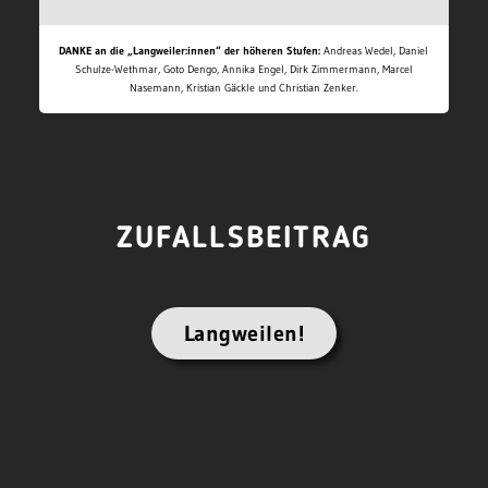
DANKE an die „Langweiler:innen“ der höheren Stufen:
Andreas Wedel, Daniel
Schulze-Wethmar, Goto Dengo, Annika Engel, Dirk Zimmermann, Marcel
Nasemann, Kristian Gäckle und Christian Zenker.
ZUFALLSBEITRAG
Langweilen!