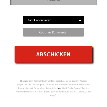
Abo ohne Kommentar
Hinweis:
Beim Kommentieren werden angegebene Daten sowie IP-Adresse
gespeichert und Cookies gesetzt (öffentlich sichtbar sind nur Name, Website und
Kommentar). Alle Datenschutz-Infos gibt es
hier
. Dank Cache/Spam-Filter sind
Kommentare manchmal nicht direkt nach Veröffentlichung sichtbar (aber da, keine
Angst).