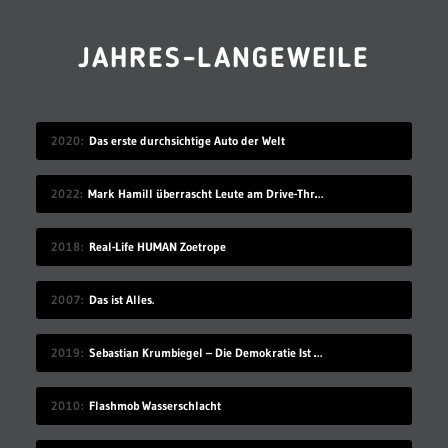
JAHRES-LANGEWEILE
2020
Das erste durchsichtige Auto der Welt
2022
Mark Hamill überrascht Leute am Drive-Thru-Schalter
2018
Real-Life HUMAN Zoetrope
2007
Das ist Alles.
2019
Sebastian Krumbiegel – Die Demokratie Ist Weiblich
2010
Flashmob Wasserschlacht