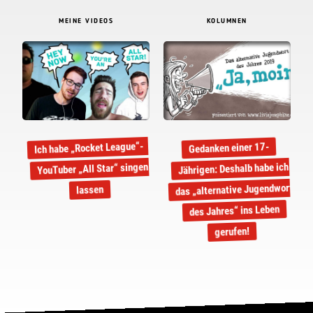
MEINE VIDEOS
KOLUMNEN
Ich habe „Rocket League“-
Gedanken einer 17-
YouTuber „All Star“ singen
Jährigen: Deshalb habe ich
das „alternative Jugendwort
lassen
des Jahres“ ins Leben
gerufen!