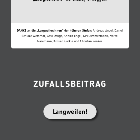
DANKE an die „Langweiler:innen“ der höheren Stufen:
Andreas Wedel, Daniel
Schulze-Wethmar, Goto Dengo, Annika Engel, Dirk Zimmermann, Marcel
Nasemann, Kristian Gäckle und Christian Zenker.
ZUFALLSBEITRAG
Langweilen!