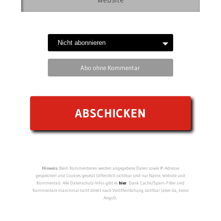
Abo ohne Kommentar
Hinweis:
Beim Kommentieren werden angegebene Daten sowie IP-Adresse
gespeichert und Cookies gesetzt (öffentlich sichtbar sind nur Name, Website und
Kommentar). Alle Datenschutz-Infos gibt es
hier
. Dank Cache/Spam-Filter sind
Kommentare manchmal nicht direkt nach Veröffentlichung sichtbar (aber da, keine
Angst).