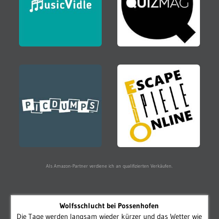
Als Amazon-Partner verdiene ich an qualifizierten Verkäufen.
Wolfsschlucht bei Possenhofen
Die Tage werden langsam wieder kürzer und das Wetter wie