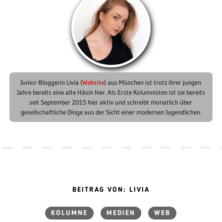
Junior-Bloggerin Livia (
Website
) aus München ist trotz ihrer jungen
Jahre bereits eine alte Häsin hier. Als Erste Kolumnisten ist sie bereits
seit September 2015 hier aktiv und schreibt monatlich über
gesellschaftliche Dinge aus der Sicht einer modernen Jugendlichen.
BEITRAG VON: LIVIA
KOLUMNE
MEDIEN
WEB