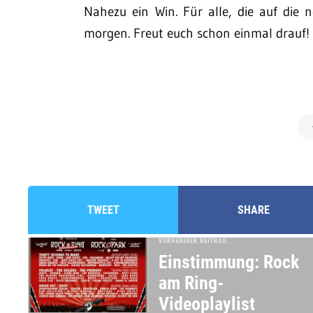
Nahezu ein Win. Für alle, die auf die
morgen. Freut euch schon einmal drauf!
TWEET
SHARE
VORHERIGER BEITRAG:
Einstimmung: Rock
am Ring-
Videoplaylist