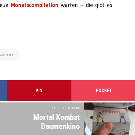
 neue
Monatscompilation
warten – die gibt es
via:
b3ta
PIN
POCKET
NÄCHSTER BEITRAG:
Mortal Kombat
Daumenkino