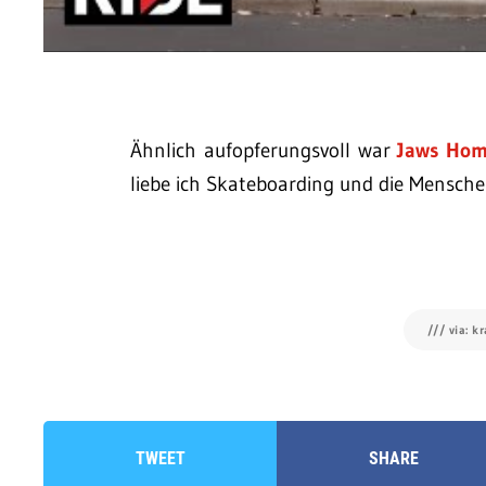
Ähnlich aufopferungsvoll war
Jaws Homo
liebe ich Skateboarding und die Menschen
/// via: k
TWEET
SHARE