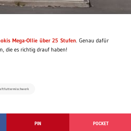
kis Mega-Ollie über 25 Stufen
. Genau dafür
, die es richtig drauf haben!
raftfuttermischwerk
PIN
POCKET