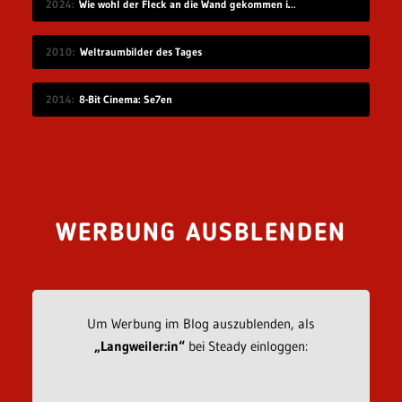
2024
Wie wohl der Fleck an die Wand gekommen ist?
2010
Weltraumbilder des Tages
2014
8-Bit Cinema: Se7en
WERBUNG AUSBLENDEN
Um Werbung im Blog auszublenden, als
„Langweiler:in“
bei Steady einloggen: