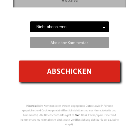
Abo ohne Kommentar
Hinweis:
Beim Kommentieren werden angegebene Daten sowie IP-Adresse
gespeichert und Cookies gesetzt (öffentlich sichtbar sind nur Name, Website und
Kommentar). Alle Datenschutz-Infos gibt es
hier
. Dank Cache/Spam-Filter sind
Kommentare manchmal nicht direkt nach Veröffentlichung sichtbar (aber da, keine
Angst).