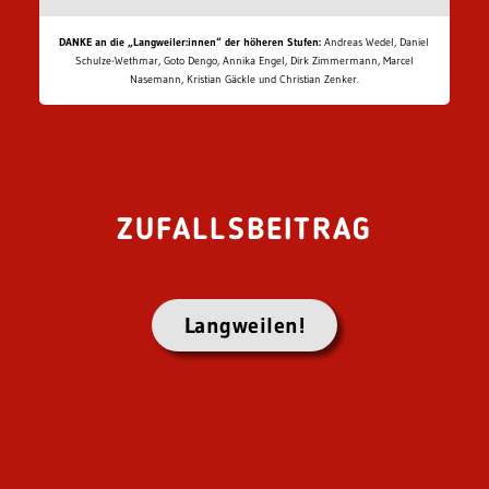
DANKE an die „Langweiler:innen“ der höheren Stufen:
Andreas Wedel, Daniel
Schulze-Wethmar, Goto Dengo, Annika Engel, Dirk Zimmermann, Marcel
Nasemann, Kristian Gäckle und Christian Zenker.
ZUFALLSBEITRAG
Langweilen!