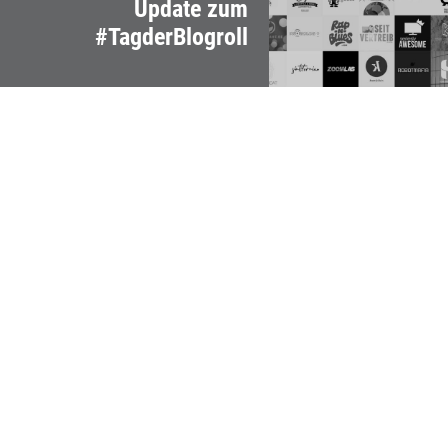
Update zum
#TagderBlogroll