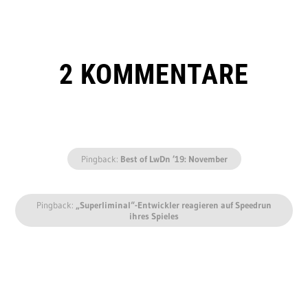
2 KOMMENTARE
Pingback:
Best of LwDn ’19: November
Pingback:
„Superliminal“-Entwickler reagieren auf Speedrun
ihres Spieles