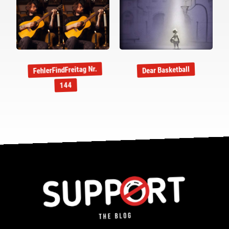
FehlerFindFreitag Nr.
Dear Basketball
144