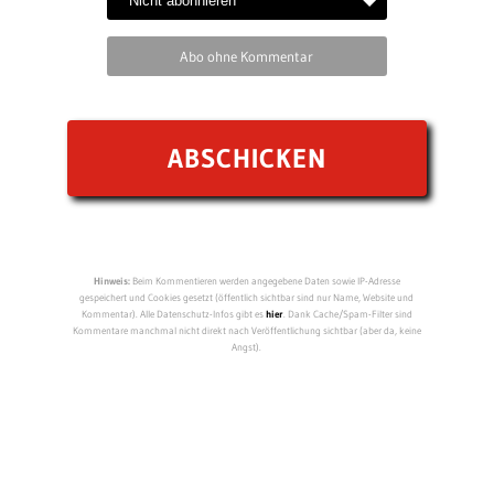
Abo ohne Kommentar
Hinweis:
Beim Kommentieren werden angegebene Daten sowie IP-Adresse
gespeichert und Cookies gesetzt (öffentlich sichtbar sind nur Name, Website und
Kommentar). Alle Datenschutz-Infos gibt es
hier
. Dank Cache/Spam-Filter sind
Kommentare manchmal nicht direkt nach Veröffentlichung sichtbar (aber da, keine
Angst).