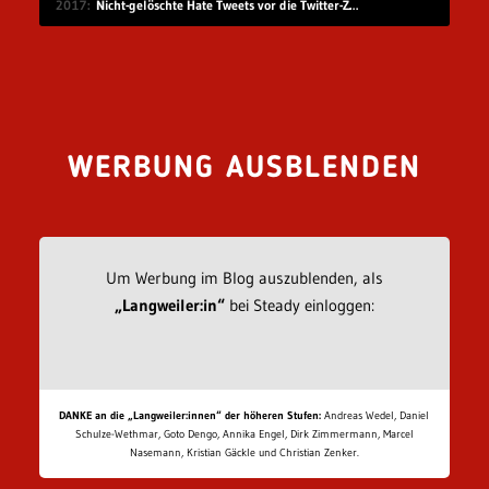
2017
Nicht-gelöschte Hate Tweets vor die Twitter-Zentrale gesprüht
WERBUNG AUSBLENDEN
Um Werbung im Blog auszublenden, als
„Langweiler:in“
bei Steady einloggen:
DANKE an die „Langweiler:innen“ der höheren Stufen:
Andreas Wedel, Daniel
Schulze-Wethmar, Goto Dengo, Annika Engel, Dirk Zimmermann, Marcel
Nasemann, Kristian Gäckle und Christian Zenker.