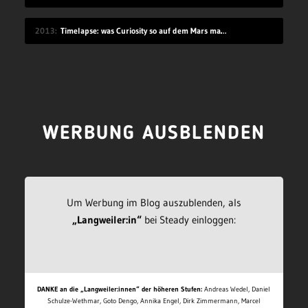
2013
Timelapse: was Curiosity so auf dem Mars macht
WERBUNG AUSBLENDEN
Um Werbung im Blog auszublenden, als
„Langweiler:in“
bei Steady einloggen:
DANKE an die „Langweiler:innen“ der höheren Stufen:
Andreas Wedel, Daniel
Schulze-Wethmar, Goto Dengo, Annika Engel, Dirk Zimmermann, Marcel