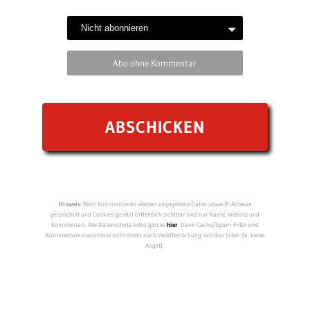
Abo ohne Kommentar
Hinweis:
Beim Kommentieren werden angegebene Daten sowie IP-Adresse
gespeichert und Cookies gesetzt (öffentlich sichtbar sind nur Name, Website und
Kommentar). Alle Datenschutz-Infos gibt es
hier
. Dank Cache/Spam-Filter sind
Kommentare manchmal nicht direkt nach Veröffentlichung sichtbar (aber da, keine
Angst).