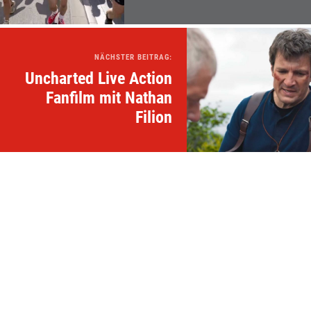
NÄCHSTER BEITRAG:
Uncharted Live Action
Fanfilm mit Nathan
Filion