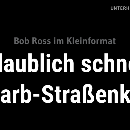
UNTERH
Bob Ross im Kleinformat
aublich schn
farb-Straßenk