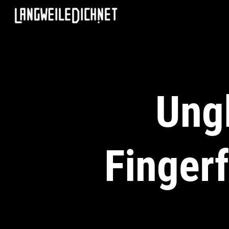
Ungl
Finger