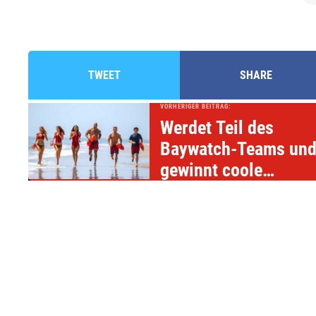
TWEET
SHARE
VORHERIGER BEITRAG:
Werdet Teil des
Baywatch-Teams un
gewinnt coole
Fanpakete