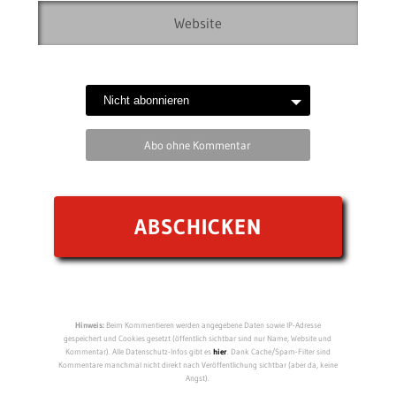
Abo ohne Kommentar
Hinweis:
Beim Kommentieren werden angegebene Daten sowie IP-Adresse
gespeichert und Cookies gesetzt (öffentlich sichtbar sind nur Name, Website und
Kommentar). Alle Datenschutz-Infos gibt es
hier
. Dank Cache/Spam-Filter sind
Kommentare manchmal nicht direkt nach Veröffentlichung sichtbar (aber da, keine
Angst).