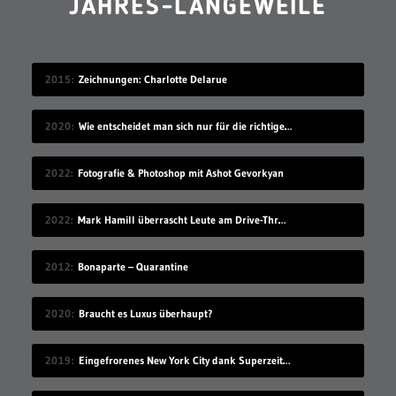
JAHRES-LANGEWEILE
2015
Zeichnungen: Charlotte Delarue
2020
Wie entscheidet man sich nur für die richtige Idee?
2022
Fotografie & Photoshop mit Ashot Gevorkyan
2022
Mark Hamill überrascht Leute am Drive-Thru-Schalter
2012
Bonaparte – Quarantine
2020
Braucht es Luxus überhaupt?
2019
Eingefrorenes New York City dank Superzeitlupe