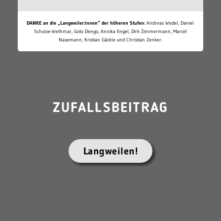
DANKE an die „Langweiler:innen“ der höheren Stufen:
Andreas Wedel, Daniel
Schulze-Wethmar, Goto Dengo, Annika Engel, Dirk Zimmermann, Marcel
Nasemann, Kristian Gäckle und Christian Zenker.
ZUFALLSBEITRAG
Langweilen!