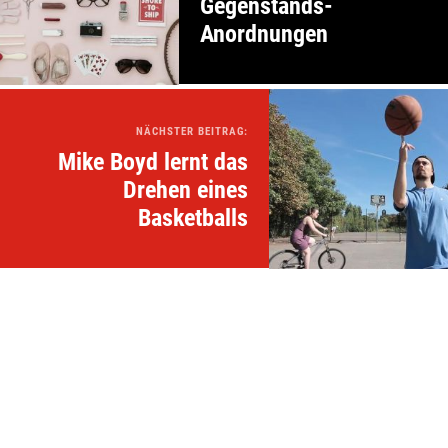
Gegenstands-
Anordnungen
NÄCHSTER BEITRAG:
Mike Boyd lernt das
Drehen eines
Basketballs