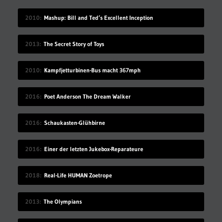
2010
Mashup: Bill and Ted’s Excellent Inception
2013
The Secret Story of Toys
2010
Kampfjetturbinen-Bus macht 367mph
2016
Poet Anderson The Dream Walker
2016
Schaukasten-Glühbirne
2016
Einer der letzten Jukebox-Reparateure
2018
Real-Life HUMAN Zoetrope
2013
The Olympians