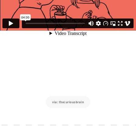
via: thecuriousbrain