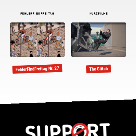
FEHLERFINDFREITAG
KURZFILME
FehlerFindFreitag Nr. 27
The Glitch