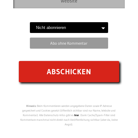
Abo ohne Kommentar
Hinweis:
Beim Kommentieren werden angegebene Daten sowie IP-Adresse
gespeichert und Cookies gesetzt (öffentlich sichtbar sind nur Name, Website und
Kommentar). Alle Datenschutz-Infos gibt es
hier
. Dank Cache/Spam-Filter sind
Kommentare manchmal nicht direkt nach Veröffentlichung sichtbar (aber da, keine
Angst).