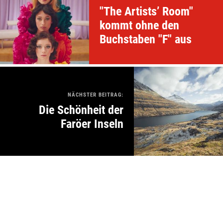
"The Artists’ Room"
kommt ohne den
Buchstaben "F" aus
NÄCHSTER BEITRAG:
Die Schönheit der
Faröer Inseln