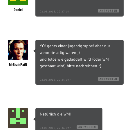
Daniel
ANTWORTEN
03.06.2018, 22:27 Uhr
YO! gebts einer jugendgruppe! aber nur
wenn sie artig waren ;)
und fotos wie gedaddelt wird (oder WM
MrBrainPaiN
geschaut wird) bitte nachreichen. :)
ANTWORTEN
03.06.2018, 22:34 Uhr
Natürlich die WM!
ANTWORTEN
03.06.2018, 22:34 Uhr