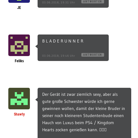
ANTWORTEN
03.06.2018, 19:31 Uhr
JE
B L A D E R U N N E R
ANTWORTEN
03.06.2018, 19:46 Uhr
Feliks
Der Gerät ist zwar ziemlich sexy, aber als
gute große Schwester würde ich gerne
gewinnen wollen, damit der kleine Bruder in
Shawty
seiner noch kleineren Studentenbude einen
Hauch von Luxus beim PS4 / Kingdom
Hearts zocken genießen kann. 🤷🏽‍♀