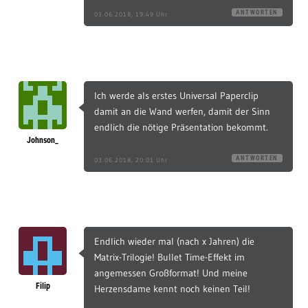
ANTWORTEN
03.06.2018, 19:49 Uhr
Ich werde als erstes Universal Paperclip
damit an die Wand werfen, damit der Sinn
endlich die nötige Präsentation bekommt.
Johnson_
ANTWORTEN
03.06.2018, 20:01 Uhr
Endlich wieder mal (nach x Jahren) die
Matrix-Trilogie! Bullet Time-Effekt im
angemessen Großformat! Und meine
Filip
Herzensdame kennt noch keinen Teil!