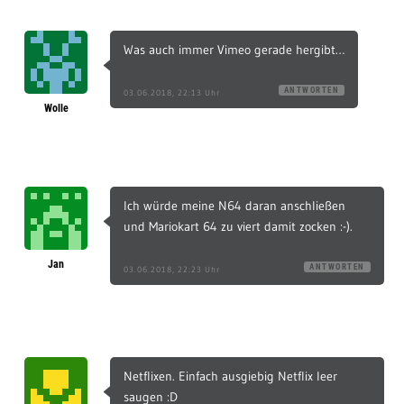
Was auch immer Vimeo gerade hergibt…
ANTWORTEN
03.06.2018, 22:13 Uhr
Wolle
Ich würde meine N64 daran anschließen
und Mariokart 64 zu viert damit zocken :-).
Jan
ANTWORTEN
03.06.2018, 22:23 Uhr
Netflixen. Einfach ausgiebig Netflix leer
saugen :D