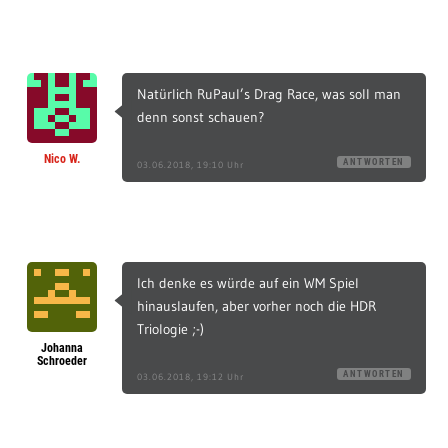
Natürlich RuPaul’s Drag Race, was soll man
denn sonst schauen?
Nico W.
ANTWORTEN
03.06.2018, 19:10 Uhr
Ich denke es würde auf ein WM Spiel
hinauslaufen, aber vorher noch die HDR
Triologie ;-)
Johanna
Schroeder
ANTWORTEN
03.06.2018, 19:12 Uhr