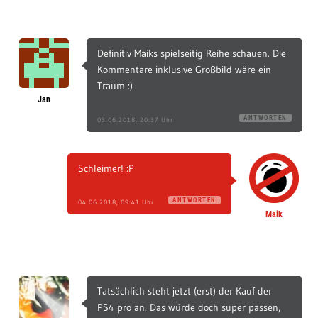
Definitiv Maiks spielseitig Reihe schauen. Die
Kommentare inklusive Großbild wäre ein
Traum :)
Jan
ANTWORTEN
03.06.2018, 20:37 Uhr
Schleimer! :P
ANTWORTEN
04.06.2018, 09:41 Uhr
Maik
Tatsächlich steht jetzt (erst) der Kauf der
PS4 pro an. Das würde doch super passen,