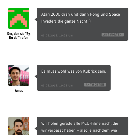
Atari 2600 dran und dann Pong und Space
Invaders die ganze Nacht :)
Der, den sie "Ey,
ANTWORTEN
03.06.2018, 19:21 Uhr
Du da!" rufen
Es muss wohl was von Kubrick sein.
ANTWORTEN
03.06.2018, 19:23 Uhr
Amos
Wir holen gerade alle MCU-Filme nach, die
wir verpasst haben – also je nachdem wie