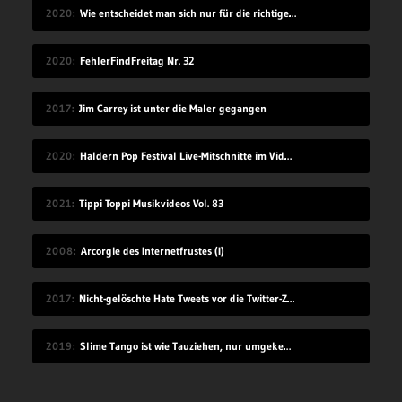
2020
Wie entscheidet man sich nur für die richtige Idee?
2020
FehlerFindFreitag Nr. 32
2017
Jim Carrey ist unter die Maler gegangen
2020
Haldern Pop Festival Live-Mitschnitte im Videostream (2008-2019)
2021
Tippi Toppi Musikvideos Vol. 83
2008
Arcorgie des Internetfrustes (I)
2017
Nicht-gelöschte Hate Tweets vor die Twitter-Zentrale gesprüht
2019
Slime Tango ist wie Tauziehen, nur umgekehrt