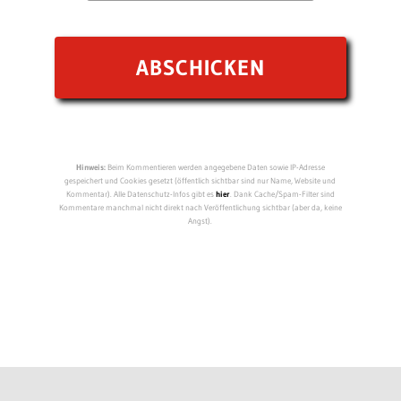
Hinweis:
Beim Kommentieren werden angegebene Daten sowie IP-Adresse
gespeichert und Cookies gesetzt (öffentlich sichtbar sind nur Name, Website und
Kommentar). Alle Datenschutz-Infos gibt es
hier
. Dank Cache/Spam-Filter sind
Kommentare manchmal nicht direkt nach Veröffentlichung sichtbar (aber da, keine
Angst).