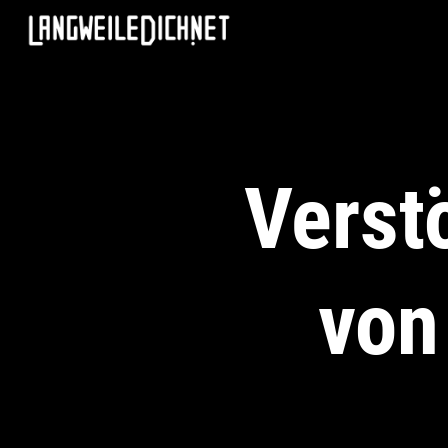
Verst
von