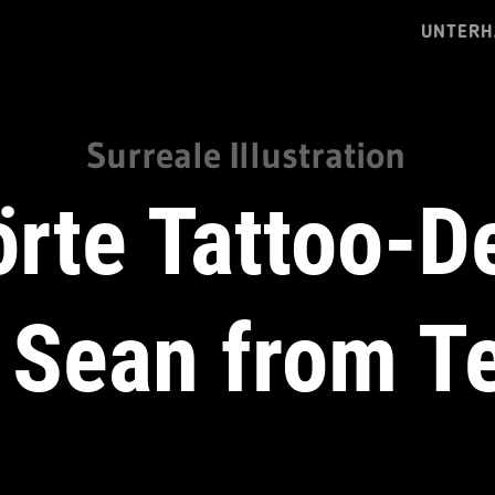
UNTERH
Surreale Illustration
örte Tattoo-D
 Sean from T