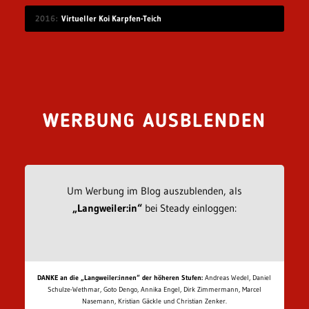
2016
Virtueller Koi Karpfen-Teich
WERBUNG AUSBLENDEN
Um Werbung im Blog auszublenden, als
„Langweiler:in“
bei Steady einloggen:
DANKE an die „Langweiler:innen“ der höheren Stufen:
Andreas Wedel, Daniel
Schulze-Wethmar, Goto Dengo, Annika Engel, Dirk Zimmermann, Marcel
Nasemann, Kristian Gäckle und Christian Zenker.