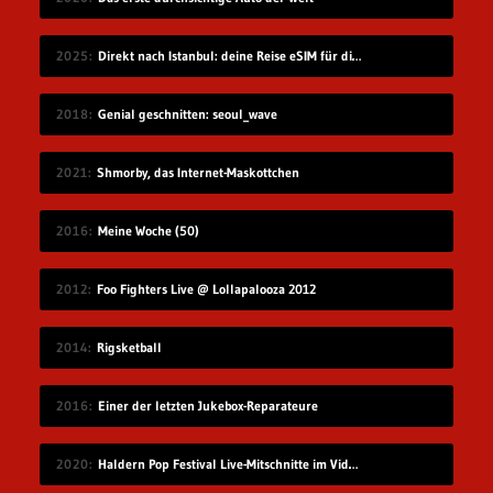
2025
Direkt nach Istanbul: deine Reise eSIM für die Türkei
2018
Genial geschnitten: seoul_wave
2021
Shmorby, das Internet-Maskottchen
2016
Meine Woche (50)
2012
Foo Fighters Live @ Lollapalooza 2012
2014
Rigsketball
2016
Einer der letzten Jukebox-Reparateure
2020
Haldern Pop Festival Live-Mitschnitte im Videostream (2008-2019)