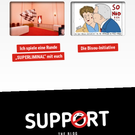
Ich spiele eine Runde
Die Bisou-Initiative
„SUPERLIMINAL“ mit euch