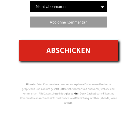
Abo ohne Kommentar
Hinweis:
Beim Kommentieren werden angegebene Daten sowie IP-Adresse
gespeichert und Cookies gesetzt (öffentlich sichtbar sind nur Name, Website und
Kommentar). Alle Datenschutz-Infos gibt es
hier
. Dank Cache/Spam-Filter sind
Kommentare manchmal nicht direkt nach Veröffentlichung sichtbar (aber da, keine
Angst).