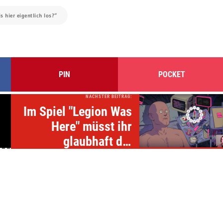
s hier eigentlich los?“
PIN
POCKET
NÄCHSTER BEITRAG:
Im Spiel "Legion Was
Here" müsst ihr
glaubhaft die
Identität anderer
annehmen