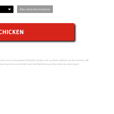
Abo ohne Kommentar
ert und Cookies gesetzt (öffentlich sichtbar sind nur Name, Website und Kommentar). Alle
re manchmal nicht direkt nach Veröffentlichung sichtbar (aber da, keine Angst).