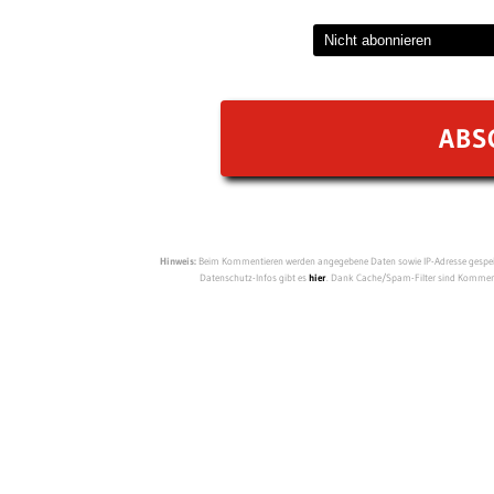
Hinweis:
Beim Kommentieren werden angegebene Daten sowie IP-Adresse gespeich
Datenschutz-Infos gibt es
hier
. Dank Cache/Spam-Filter sind Kommenta