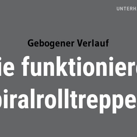
UNTERH
Gebogener Verlauf
e funktionie
iralrolltrepp