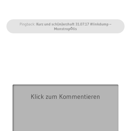
Pingback:
Kurz und sch(m)erzhaft 31.07.17 #linkdump –
Monstrop⥁lis