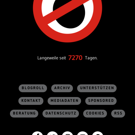
7270
Langeweile seit
Tagen.
BLOGROLL
ARCHIV
UNTERSTÜTZEN
KONTAKT
MEDIADATEN
SPONSORED
BERATUNG
DATENSCHUTZ
COOKIES
RSS