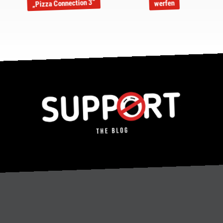
„Pizza Connection 3“
werfen