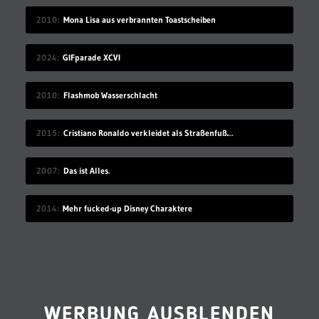
2010
Mona Lisa aus verbrannten Toastscheiben
2024
GIFparade XCVI
2010
Flashmob Wasserschlacht
2015
Cristiano Ronaldo verkleidet als Straßenfußballer
2007
Das ist Alles.
2014
Mehr fucked-up Disney Charaktere
WERBUNG AUSBLENDEN