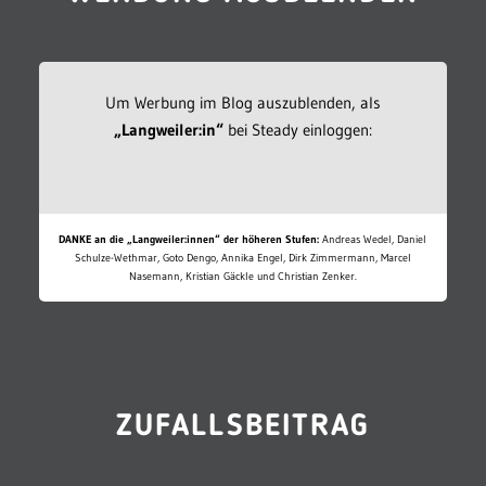
Um Werbung im Blog auszublenden, als
„Langweiler:in“
bei Steady einloggen:
DANKE an die „Langweiler:innen“ der höheren Stufen:
Andreas Wedel, Daniel
Schulze-Wethmar, Goto Dengo, Annika Engel, Dirk Zimmermann, Marcel
Nasemann, Kristian Gäckle und Christian Zenker.
ZUFALLSBEITRAG