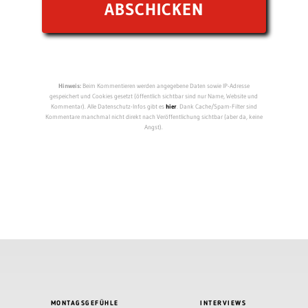
Hinweis:
Beim Kommentieren werden angegebene Daten sowie IP-Adresse
gespeichert und Cookies gesetzt (öffentlich sichtbar sind nur Name, Website und
Kommentar). Alle Datenschutz-Infos gibt es
hier
. Dank Cache/Spam-Filter sind
Kommentare manchmal nicht direkt nach Veröffentlichung sichtbar (aber da, keine
Angst).
MONTAGSGEFÜHLE
INTERVIEWS