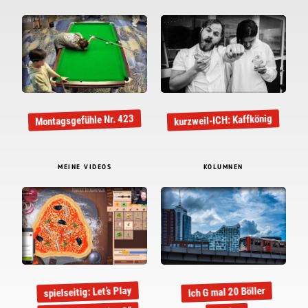
Montagsgefühle Nr. 423
kurzweil-ICH: Kaffkönig
MEINE VIDEOS
KOLUMNEN
spielseitig: Let’s Play
Ich G mal 20 Böller