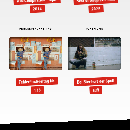
WIN Compilation – April
Best of Unsplash: Juni
2014
2025
FEHLERFINDFREITAG
KURZFILME
Bei Bier hört der Spaß
FehlerFindFreitag Nr.
133
auf!