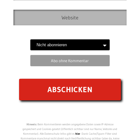
Abo ohne Kommentar
Hinweis:
Beim Kommentieren werden angegebene Daten sowie IP-Adresse
gespeichert und Cookies gesetzt (öffentlich sichtbar sind nur Name, Website und
Kommentar). Alle Datenschutz-Infos gibt es
hier
. Dank Cache/Spam-Filter sind
Kommentare manchmal nicht direkt nach Veröffentlichung sichtbar (aber da, keine