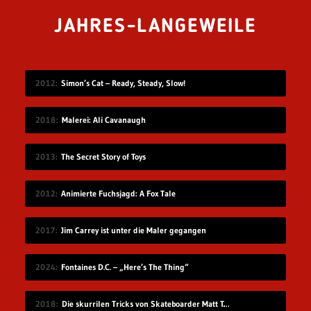
JAHRES-LANGEWEILE
2012
Simon’s Cat – Ready, Steady, Slow!
2018
Malerei: Ali Cavanaugh
2013
The Secret Story of Toys
2012
Animierte Fuchsjagd: A Fox Tale
2017
Jim Carrey ist unter die Maler gegangen
2024
Fontaines D.C. – „Here’s The Thing“
2018
Die skurrilen Tricks von Skateboarder Matt Tomasello