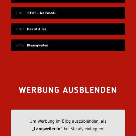
2009
BT’n’J – Na Posedu
2007
Das ist Alles.
2016
Kleinigkeiten
WERBUNG AUSBLENDEN
Um Werbung im Blog auszublenden, als
„Langweiler:in“
bei Steady einloggen: