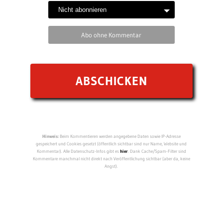
Abo ohne Kommentar
Hinweis:
Beim Kommentieren werden angegebene Daten sowie IP-Adresse
gespeichert und Cookies gesetzt (öffentlich sichtbar sind nur Name, Website und
Kommentar). Alle Datenschutz-Infos gibt es
hier
. Dank Cache/Spam-Filter sind
Kommentare manchmal nicht direkt nach Veröffentlichung sichtbar (aber da, keine
Angst).