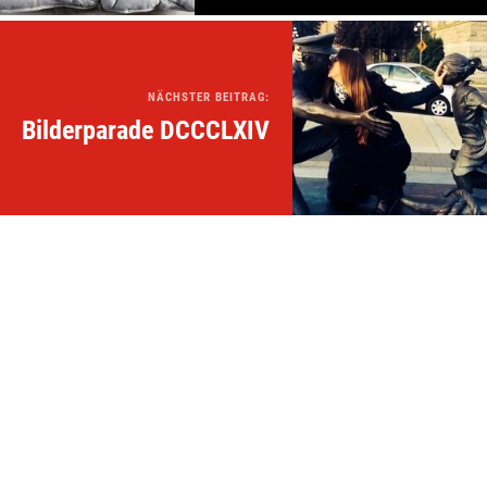
NÄCHSTER BEITRAG:
Bilderparade DCCCLXIV