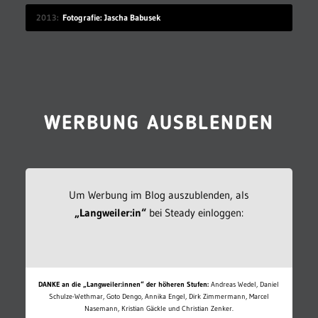
2013
Fotografie: Jascha Babusek
WERBUNG AUSBLENDEN
Um Werbung im Blog auszublenden, als
„Langweiler:in“
bei Steady einloggen:
DANKE an die „Langweiler:innen“ der höheren Stufen:
Andreas Wedel, Daniel
Schulze-Wethmar, Goto Dengo, Annika Engel, Dirk Zimmermann, Marcel
Nasemann, Kristian Gäckle und Christian Zenker.