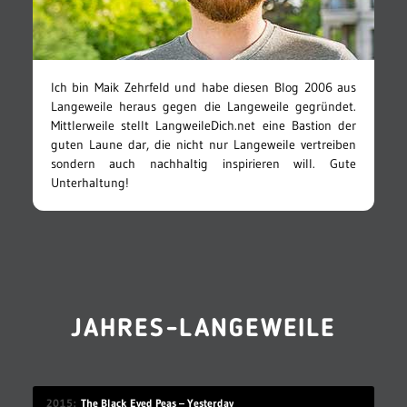
Ich bin Maik Zehrfeld und habe diesen Blog 2006 aus
Langeweile heraus gegen die Langeweile gegründet.
Mittlerweile stellt LangweileDich.net eine Bastion der
guten Laune dar, die nicht nur Langeweile vertreiben
sondern auch nachhaltig inspirieren will. Gute
Unterhaltung!
JAHRES-LANGEWEILE
2015
The Black Eyed Peas – Yesterday