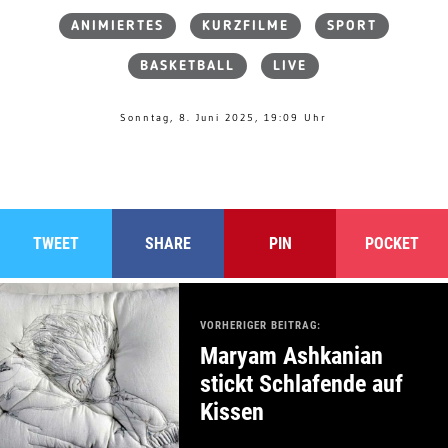
ANIMIERTES
KURZFILME
SPORT
BASKETBALL
LIVE
Sonntag, 8. Juni 2025, 19:09 Uhr
TWEET
SHARE
PIN
POCKET
VORHERIGER BEITRAG:
Maryam Ashkanian
stickt Schlafende auf
Kissen