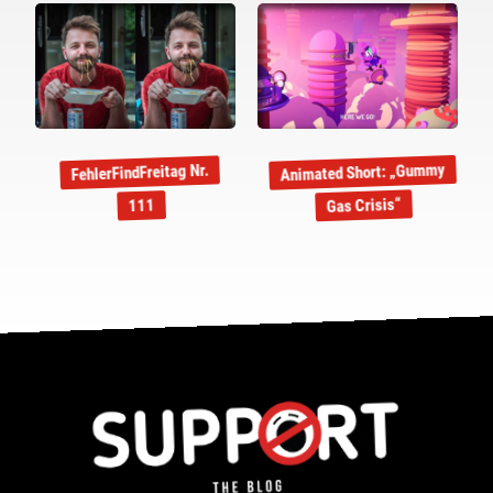
Animated Short: „Gummy
FehlerFindFreitag Nr.
Gas Crisis“
111