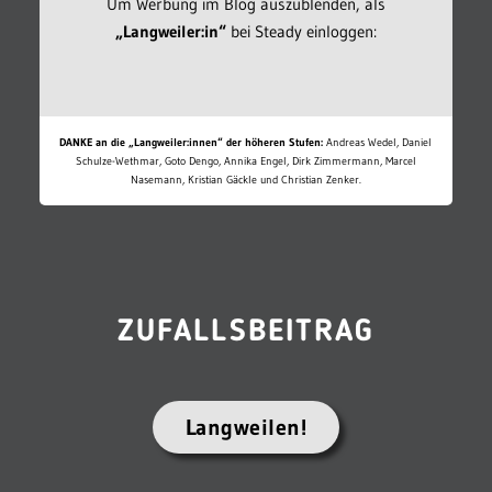
Um Werbung im Blog auszublenden, als
„Langweiler:in“
bei Steady einloggen:
DANKE an die „Langweiler:innen“ der höheren Stufen:
Andreas Wedel, Daniel
Schulze-Wethmar, Goto Dengo, Annika Engel, Dirk Zimmermann, Marcel
Nasemann, Kristian Gäckle und Christian Zenker.
ZUFALLSBEITRAG
Langweilen!