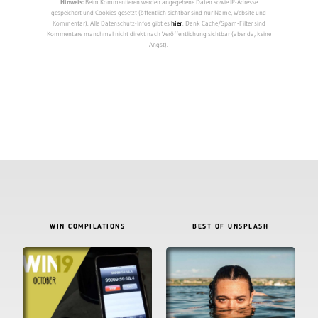
Hinweis:
Beim Kommentieren werden angegebene Daten sowie IP-Adresse
gespeichert und Cookies gesetzt (öffentlich sichtbar sind nur Name, Website und
Kommentar). Alle Datenschutz-Infos gibt es
hier
. Dank Cache/Spam-Filter sind
Kommentare manchmal nicht direkt nach Veröffentlichung sichtbar (aber da, keine
Angst).
WIN COMPILATIONS
BEST OF UNSPLASH