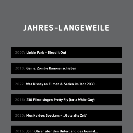
JAHRES-LANGEWEILE
2007
Linkin Park – Bleed It Out
2010
Game: Zombie Kanonenschießen
2022
Was Disney an Filmen & Serien im Jahr 2039 vorstellen wird…
2016
230 Filme singen Pretty Fly (for a White Guy)
2020
Musikvideo: Soeckers – „Gute alte Zeit“
2016
John Oliver über den Untergang des Journalismus