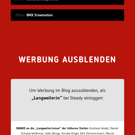
2014
BMX Slowmotion
WERBUNG AUSBLENDEN
Um Werbung im Blog auszublenden, als
„Langweiler:in“
bei Steady einloggen:
DANKE an die „Langweiler:innen“ der höheren Stufen:
Andreas Wedel, Daniel
Schulze-Wethmar, Goto Dengo, Annika Engel, Dirk Zimmermann, Marcel