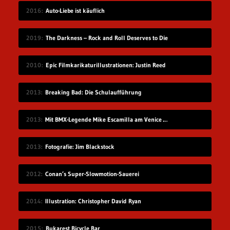
2016
Auto-Liebe ist käuflich
2019
The Darkness – Rock and Roll Deserves to Die
2010
Epic Filmkarikaturillustrationen: Justin Reed
2013
Breaking Bad: Die Schulaufführung
2013
Mit BMX-Legende Mike Escamilla am Venice Beach
2013
Fotografie: Jim Blackstock
2012
Conan’s Super-Slowmotion-Sauerei
2014
Illustration: Christopher David Ryan
2015
Bukarest Bicycle Bar