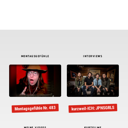
MONTAGSGEFÜHLE
INTERVIEWS
kurzweil-ICH: JPNSGRLS
Montagsgefühle Nr. 483
MEINE VIDEOS
KURZFILME