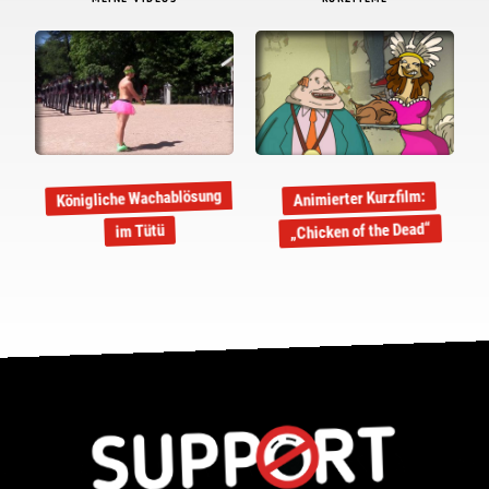
Königliche Wachablösung
Animierter Kurzfilm:
„Chicken of the Dead“
im Tütü