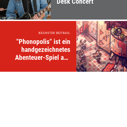
Desk Concert
NÄCHSTER BEITRAG:
"Phonopolis" ist ein
handgezeichnetes
Abenteuer-Spiel aus
Pappe