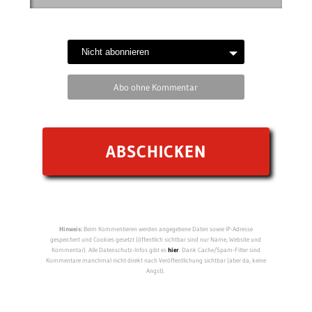
Abo ohne Kommentar
Hinweis:
Beim Kommentieren werden angegebene Daten sowie IP-Adresse
gespeichert und Cookies gesetzt (öffentlich sichtbar sind nur Name, Website und
Kommentar). Alle Datenschutz-Infos gibt es
hier
. Dank Cache/Spam-Filter sind
Kommentare manchmal nicht direkt nach Veröffentlichung sichtbar (aber da, keine
Angst).