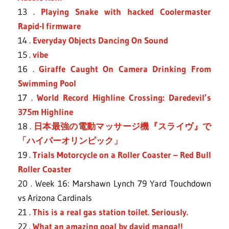
13 .
Playing Snake with hacked Coolermaster
Rapid-I firmware
14 .
Everyday Objects Dancing On Sound
15 .
vibe
16 .
Giraffe Caught On Camera Drinking From
Swimming Pool
17 .
World Record Highline Crossing: Daredevil’s
375m Highline
18 .
日本最強の電動マッサージ機『スライヴ』で
「ハイパーオリンピック」
19 .
Trials Motorcycle on a Roller Coaster – Red Bull
Roller Coaster
20 . Week 16: Marshawn Lynch 79 Yard Touchdown
vs Arizona Cardinals
21 .
This is a real gas station toilet. Seriously.
22 .
What an amazing goal by david manga!!