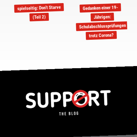
spielseitig: Don’t Starve
Gedanken einer 19-
Jährigen:
(Teil 2)
Schulabschlussprüfungen
trotz Corona?