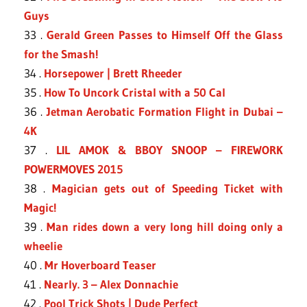
Guys
33 .
Gerald Green Passes to Himself Off the Glass
for the Smash!
34 .
Horsepower | Brett Rheeder
35 .
How To Uncork Cristal with a 50 Cal
36 .
Jetman Aerobatic Formation Flight in Dubai –
4K
37 .
LIL AMOK & BBOY SNOOP – FIREWORK
POWERMOVES 2015
38 .
Magician gets out of Speeding Ticket with
Magic!
39 .
Man rides down a very long hill doing only a
wheelie
40 .
Mr Hoverboard Teaser
41 .
Nearly. 3 – Alex Donnachie
42 .
Pool Trick Shots | Dude Perfect