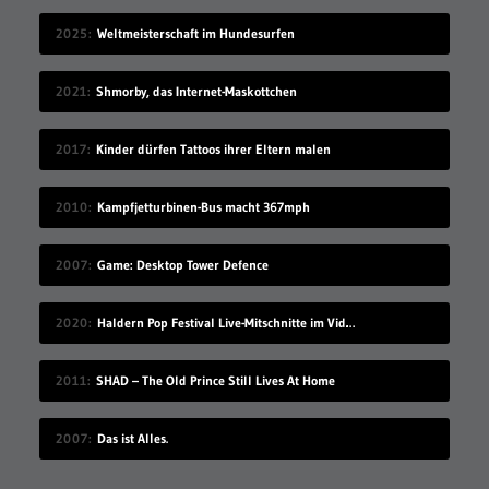
2025
Weltmeisterschaft im Hundesurfen
2021
Shmorby, das Internet-Maskottchen
2017
Kinder dürfen Tattoos ihrer Eltern malen
2010
Kampfjetturbinen-Bus macht 367mph
2007
Game: Desktop Tower Defence
2020
Haldern Pop Festival Live-Mitschnitte im Videostream (2008-2019)
2011
SHAD – The Old Prince Still Lives At Home
2007
Das ist Alles.