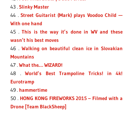
43 .
Slinky Master
44 .
Street Guitarist (Mark) plays Voodoo Child —
With one hand
45 .
This is the way it’s done in WV and these
wasn’t his best moves
46 .
Walking on beautiful clean ice in Slovakian
Mountains
47 .
What the…. WIZARD!
48 .
World’s Best Trampoline Tricks! in 4k!
Eurotramp
49 .
hammertime
50 .
HONG KONG FIREWORKS 2015 – Filmed with a
Drone [Team BlackSheep]