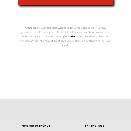
Hinweis:
Beim Kommentieren werden angegebene Daten sowie IP-Adresse
gespeichert und Cookies gesetzt (öffentlich sichtbar sind nur Name, Website und
Kommentar). Alle Datenschutz-Infos gibt es
hier
. Dank Cache/Spam-Filter sind
Kommentare manchmal nicht direkt nach Veröffentlichung sichtbar (aber da, keine
Angst).
MONTAGSGEFÜHLE
INTERVIEWS