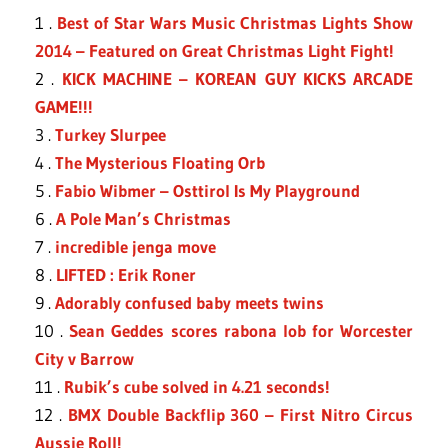
1 .
Best of Star Wars Music Christmas Lights Show
2014 – Featured on Great Christmas Light Fight!
2 .
KICK MACHINE – KOREAN GUY KICKS ARCADE
GAME!!!
3 .
Turkey Slurpee
4 .
The Mysterious Floating Orb
5 .
Fabio Wibmer – Osttirol Is My Playground
6 .
A Pole Man’s Christmas
7 .
incredible jenga move
8 .
LIFTED : Erik Roner
9 .
Adorably confused baby meets twins
10 .
Sean Geddes scores rabona lob for Worcester
City v Barrow
11 .
Rubik’s cube solved in 4.21 seconds!
12 .
BMX Double Backflip 360 – First Nitro Circus
Aussie Roll!