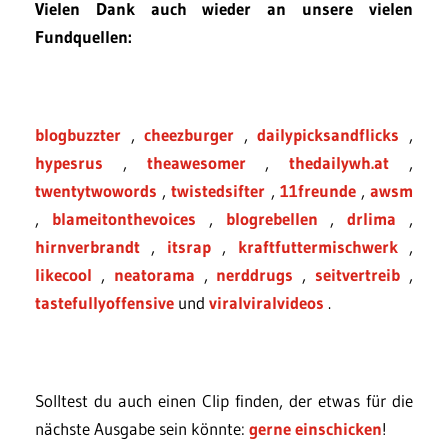
Vielen Dank auch wieder an unsere vielen
Fundquellen:
blogbuzzter
,
cheezburger
,
dailypicksandflicks
,
hypesrus
,
theawesomer
,
thedailywh.at
,
twentytwowords
,
twistedsifter
,
11freunde
,
awsm
,
blameitonthevoices
,
blogrebellen
,
drlima
,
hirnverbrandt
,
itsrap
,
kraftfuttermischwerk
,
likecool
,
neatorama
,
nerddrugs
,
seitvertreib
,
tastefullyoffensive
und
viralviralvideos
.
Solltest du auch einen Clip finden, der etwas für die
nächste Ausgabe sein könnte:
gerne einschicken
!