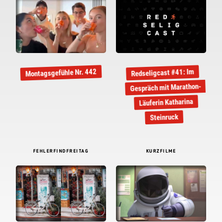
Montagsgefühle Nr. 442
Redseligcast #41: Im
Gespräch mit Marathon-
Läuferin Katharina
Steinruck
FEHLERFINDFREITAG
KURZFILME