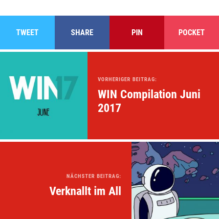
TWEET
SHARE
PIN
POCKET
VORHERIGER BEITRAG:
WIN Compilation Juni
2017
NÄCHSTER BEITRAG:
Verknallt im All