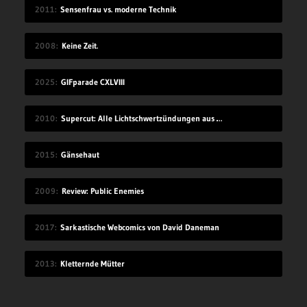
2011
Sensenfrau vs. moderne Technik
2008
Keine Zeit.
2025
GIFparade CXLVIII
2010
Supercut: Alle Lichtschwertzündungen aus Star Wars
2015
Gänsehaut
2009
Review: Public Enemies
2017
Sarkastische Webcomics von David Daneman
2013
Kletternde Mütter