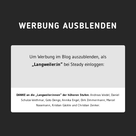
WERBUNG AUSBLENDEN
Um Werbung im Blog auszublenden, als
„Langweiler:in“
bei Steady einloggen:
DANKE an die „Langweiler:innen“ der höheren Stufen:
Andreas Wedel, Daniel
Schulze-Wethmar, Goto Dengo, Annika Engel, Dirk Zimmermann, Marcel
Nasemann, Kristian Gäckle und Christian Zenker.