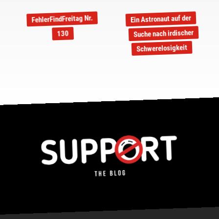
FehlerFindFreitag Nr.
Ein Astronaut auf der
Suche nach irdischer
130
Schwerelosigkeit