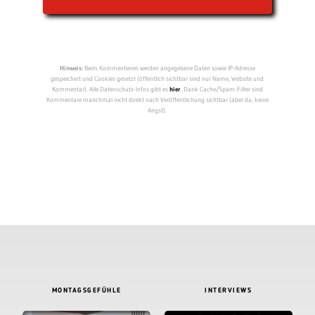
Hinweis:
Beim Kommentieren werden angegebene Daten sowie IP-Adresse
gespeichert und Cookies gesetzt (öffentlich sichtbar sind nur Name, Website und
Kommentar). Alle Datenschutz-Infos gibt es
hier
. Dank Cache/Spam-Filter sind
Kommentare manchmal nicht direkt nach Veröffentlichung sichtbar (aber da, keine
Angst).
MONTAGSGEFÜHLE
INTERVIEWS