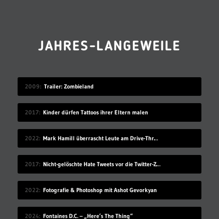
JAHRES-LANGEWEILE
2009
Trailer: Zombieland
2017
Kinder dürfen Tattoos ihrer Eltern malen
2022
Mark Hamill überrascht Leute am Drive-Thru-Schalter
2017
Nicht-gelöschte Hate Tweets vor die Twitter-Zentrale gesprüht
2022
Fotografie & Photoshop mit Ashot Gevorkyan
2024
Fontaines D.C. – „Here’s The Thing“