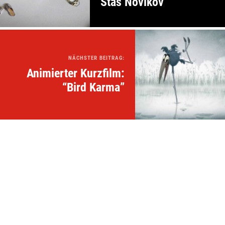
Stas Novikov
NÄCHSTER BEITRAG:
Animierter Kurzfilm:
“Bird Karma”