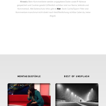
Hinweis:
Beim Kommentieren werden angegebene Daten sowie IP-Adresse
gespeichert und Cookies gesetzt (öffentlich sichtbar sind nur Name, Website und
Kommentar). Alle Datenschutz-Infos gibt es
hier
. Dank Cache/Spam-Filter sind
Kommentare manchmal nicht direkt nach Veröffentlichung sichtbar (aber da, keine
Angst).
MONTAGSGEFÜHLE
BEST OF UNSPLASH