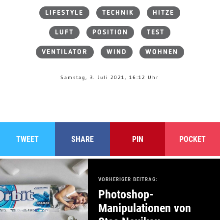
LIFESTYLE
TECHNIK
HITZE
LUFT
POSITION
TEST
VENTILATOR
WIND
WOHNEN
Samstag, 3. Juli 2021, 16:12 Uhr
TWEET
SHARE
PIN
POCKET
VORHERIGER BEITRAG:
Photoshop-
Manipulationen von