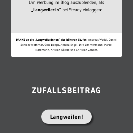
Um Werbung im Blog auszublenden, als
„Langweiler:in“
bei Steady einloggen:
DANKE an die „Langweiler:innen“ der höheren Stufen:
Andreas Wedel, Daniel
Schulze-Wethmar, Goto Dengo, Annika Engel, Dirk Zimmermann, Marcel
Nasemann, Kristian Gäckle und Christian Zenker.
ZUFALLSBEITRAG
Langweilen!