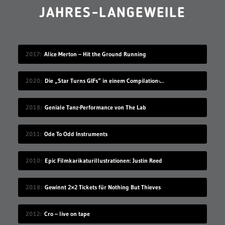
JAHRES-LANGEWEILE
2017
Alice Merton – Hit the Ground Running
2020
Die „Star Turns GIFs“ in einem Compilation-Video
2018
Geniale Tanz-Performance von The Lab
2011
Ode To Odd Instruments
2010
Epic Filmkarikaturillustrationen: Justin Reed
2018
Gewinnt 2×2 Tickets für Nothing But Thieves
2012
Cro – live on tape