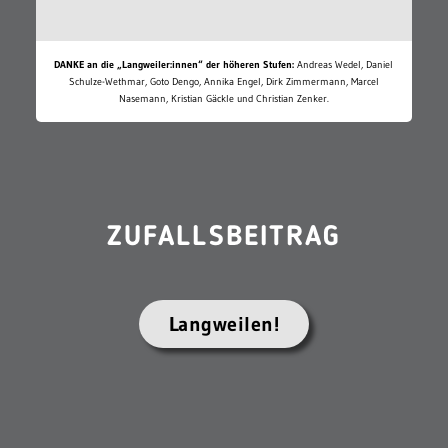
DANKE an die „Langweiler:innen“ der höheren Stufen:
Andreas Wedel, Daniel
Schulze-Wethmar, Goto Dengo, Annika Engel, Dirk Zimmermann, Marcel
Nasemann, Kristian Gäckle und Christian Zenker.
ZUFALLSBEITRAG
Langweilen!