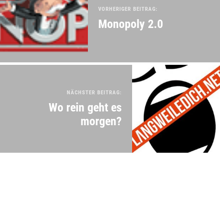
VORHERIGER BEITRAG:
Monopoly 2.0
NÄCHSTER BEITRAG:
Wo rein geht es
morgen?