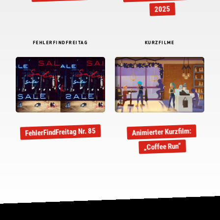
2025
FEHLERFINDFREITAG
KURZFILME
FehlerFindFreitag Nr. 85
Animierter Kurzfilm:
„Coffee Run“