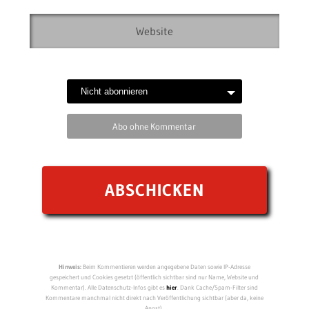
Abo ohne Kommentar
Hinweis:
Beim Kommentieren werden angegebene Daten sowie IP-Adresse
gespeichert und Cookies gesetzt (öffentlich sichtbar sind nur Name, Website und
Kommentar). Alle Datenschutz-Infos gibt es
hier
. Dank Cache/Spam-Filter sind
Kommentare manchmal nicht direkt nach Veröffentlichung sichtbar (aber da, keine
Angst).