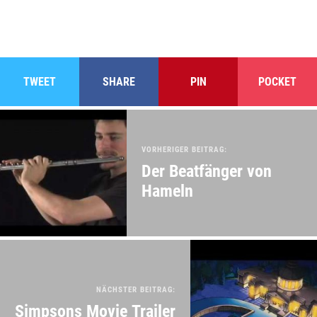
TWEET
SHARE
PIN
POCKET
VORHERIGER BEITRAG:
Der Beatfänger von
Hameln
NÄCHSTER BEITRAG:
Simpsons Movie Trailer