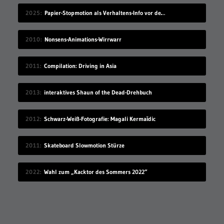
2025
Papier-Stopmotion als Verhaltens-Info vor dem Kinofilm
2010
Nonsens-Animations-Wirrwarr
2011
Compilation: Driving in Asia
2013
interaktives Shaun of the Dead-Drehbuch
2012
Schwarz-Weiß-Fotografie: Magali Kermaīdic
2011
Skateboard Slowmotion Stürze
2022
Wahl zum „Kacktor des Sommers 2022“