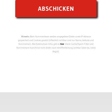
Hinweis:
Beim Kommentieren werden angegebene Daten sowie IP-Adresse
gespeichert und Cookies gesetzt (öffentlich sichtbar sind nur Name, Website und
Kommentar). Alle Datenschutz-Infos gibt es
hier
. Dank Cache/Spam-Filter sind
Kommentare manchmal nicht direkt nach Veröffentlichung sichtbar (aber da, keine
Angst).