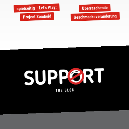
spielseitig – Let’s Play:
Überraschende
Geschmacksveränderung
Project Zomboid