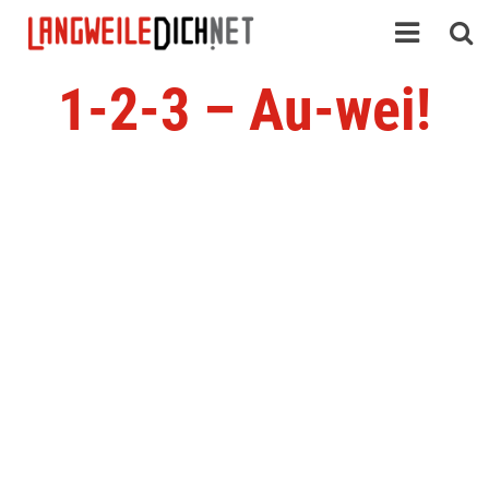
1-2-3 – Au-wei!