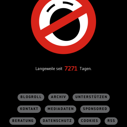
7271
Langeweile seit
Tagen.
BLOGROLL
ARCHIV
UNTERSTÜTZEN
KONTAKT
MEDIADATEN
SPONSORED
BERATUNG
DATENSCHUTZ
COOKIES
RSS