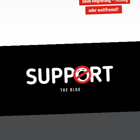
neue Regierung – richtig
oder weltfremd?