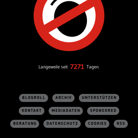
7271
Langeweile seit
Tagen.
BLOGROLL
ARCHIV
UNTERSTÜTZEN
KONTAKT
MEDIADATEN
SPONSORED
BERATUNG
DATENSCHUTZ
COOKIES
RSS