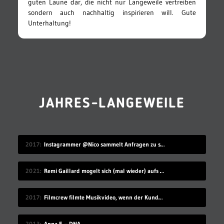
guten Laune dar, die nicht nur Langeweile vertreiben
sondern auch nachhaltig inspirieren will. Gute
Unterhaltung!
JAHRES-LANGEWEILE
2017
Instagrammer @Nico sammelt Anfragen zu seinem Benutzernamen
2021
Remi Gaillard mogelt sich (mal wieder) aufs Volleyball-Mannschaftsfoto
2017
Filmcrew filmte Musikvideo, wenn der Kunde grad nicht hingeschaut hat
2013
Anna F. – DNA