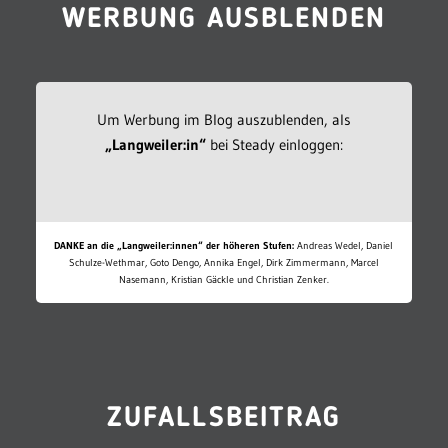
WERBUNG AUSBLENDEN
Um Werbung im Blog auszublenden, als
„Langweiler:in“
bei Steady einloggen:
DANKE an die „Langweiler:innen“ der höheren Stufen:
Andreas Wedel, Daniel
Schulze-Wethmar, Goto Dengo, Annika Engel, Dirk Zimmermann, Marcel
Nasemann, Kristian Gäckle und Christian Zenker.
ZUFALLSBEITRAG