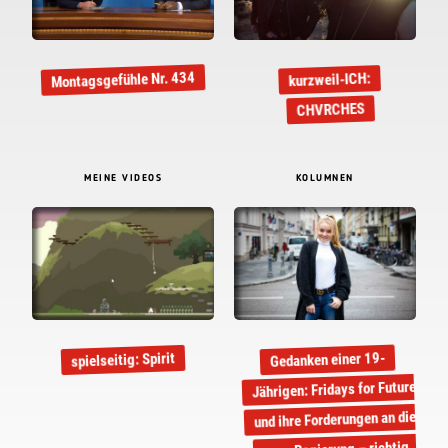
Montagsgefühle Nr. 434
kurzweil-ICH:
CHVRCHES
MEINE VIDEOS
KOLUMNEN
Gedanken einer 19-
spielseitig: Spirit
Jährigen: Fridays for Future
und ihre Forderungen an die