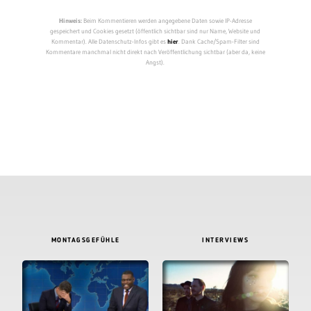
Hinweis:
Beim Kommentieren werden angegebene Daten sowie IP-Adresse
gespeichert und Cookies gesetzt (öffentlich sichtbar sind nur Name, Website und
Kommentar). Alle Datenschutz-Infos gibt es
hier
. Dank Cache/Spam-Filter sind
Kommentare manchmal nicht direkt nach Veröffentlichung sichtbar (aber da, keine
Angst).
MONTAGSGEFÜHLE
INTERVIEWS