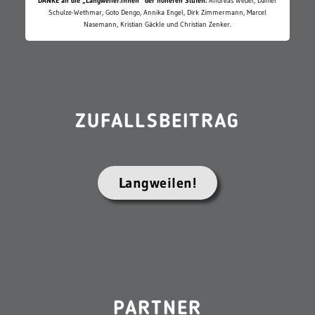
DANKE an die „Langweiler:innen“ der höheren Stufen:
Andreas Wedel, Daniel
Schulze-Wethmar, Goto Dengo, Annika Engel, Dirk Zimmermann, Marcel
Nasemann, Kristian Gäckle und Christian Zenker.
ZUFALLSBEITRAG
Langweilen!
PARTNER