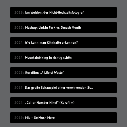
2019
Ian Weldon, der Nicht-Hochzeitsfotograf
2015
Mashup: Linkin Park vs. Smash Mouth
2024
Wie kann man KI-Inhalte erkennen?
2014
Mountainbiking in richtig schön
2025
Kurzfilm: „A Life of Waste“
2017
Das große Schauspiel einer verwirrenden Straßenkennzeichnung
2024
„Caller Number Nine!“ (Kurzfilm)
2019
Miu – So Much More