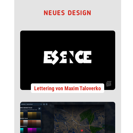
NEUES DESIGN
Lettering von Maxim Taloverko