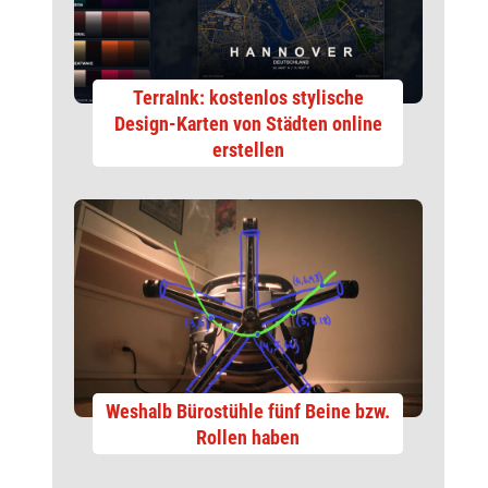
TerraInk: kostenlos stylische
Design-Karten von Städten online
erstellen
Weshalb Bürostühle fünf Beine bzw.
Rollen haben