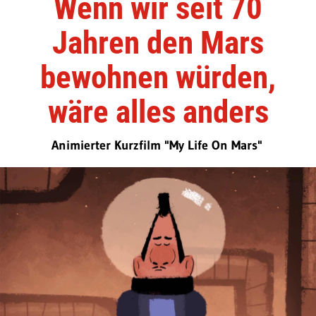
Wenn wir seit 70
Jahren den Mars
bewohnen würden,
wäre alles anders
Animierter Kurzfilm "My Life On Mars"