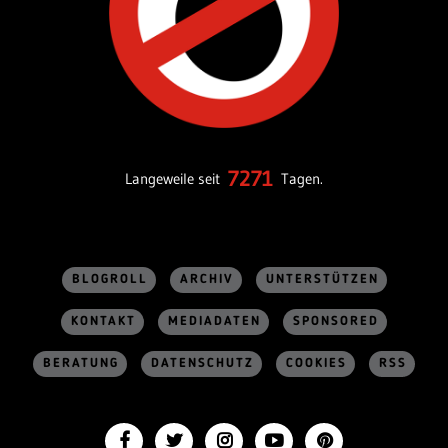
7271
Langeweile seit
Tagen.
BLOGROLL
ARCHIV
UNTERSTÜTZEN
KONTAKT
MEDIADATEN
SPONSORED
BERATUNG
DATENSCHUTZ
COOKIES
RSS