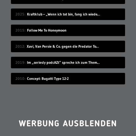
2025
Kraftklub – „Wenn ich tot bin, fang ich wieder an“
2015
Follow Me To Honeymoon
2012
Xavi, Van Persie & Co. gegen die Predator Todeszonen
2019
Im „seriesly podcAZt“ spreche ich zum Thema „Algorithmus“
2010
Concept: Bugatti Type 12-2
WERBUNG AUSBLENDEN