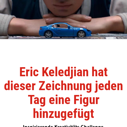
Eric Keledjian hat
dieser Zeichnung jeden
Tag eine Figur
hinzugefügt