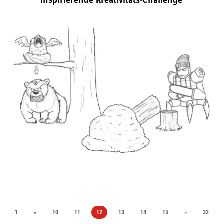
Inspirierende Kreativitäts-Challenge
1
«
10
11
12
13
14
15
»
32