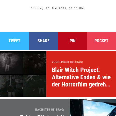
Sonntag, 25. Mai 2025, 09:33 Uhr
TWEET
SHARE
PIN
POCKET
VORHERIGER BEITRAG:
Blair Witch Project:
Alternative Enden & wie
der Horrorfilm gedreht
wurde
NÄCHSTER BEITRAG: