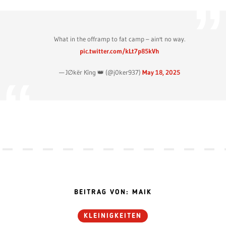
What in the offramp to fat camp – ain't no way.
pic.twitter.com/kLt7p85kVh
— J∅kër Kîng 👑 (@j0ker937)
May 18, 2025
BEITRAG VON: MAIK
KLEINIGKEITEN