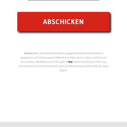
Hinweis:
Beim Kommentieren werden angegebene Daten sowie IP-Adresse
gespeichert und Cookies gesetzt (öffentlich sichtbar sind nur Name, Website und
Kommentar). Alle Datenschutz-Infos gibt es
hier
. Dank Cache/Spam-Filter sind
Kommentare manchmal nicht direkt nach Veröffentlichung sichtbar (aber da, keine
Angst).