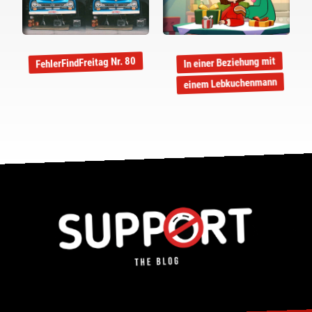
FehlerFindFreitag Nr. 80
In einer Beziehung mit
einem Lebkuchenmann