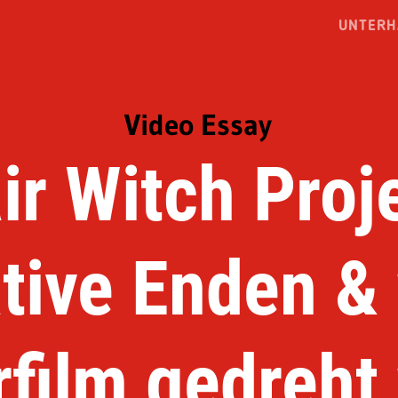
UNTERH
Video Essay
ir Witch Proj
tive Enden &
rfilm gedreht