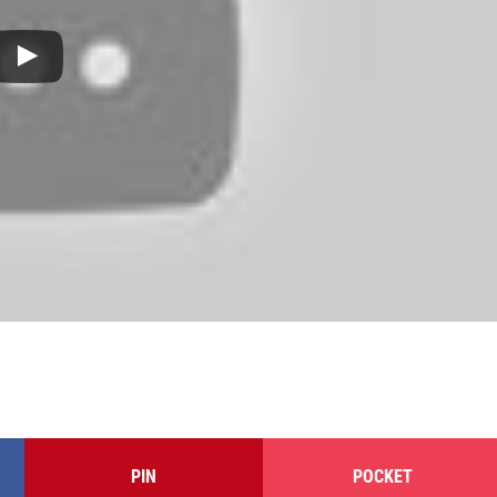
PIN
POCKET